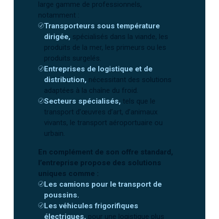
large gamme de professionnels,
notamment :
Transporteurs sous température
dirigée,
spécialisés dans la viande, les
produits de la mer, les primeurs ou les
produits surgelés.
Entreprises de logistique et de
distribution,
nécessitant des solutions
adaptées à la chaîne du froid.
Secteurs spécialisés,
tels que le
transport d’œuvres d’art, d’animaux
vivants, le transport aéroportuaire ou
urbain.
En complément de son offre standard,
l’entreprise propose des solutions
uniques comme :
Les camions pour le transport de
poussins.
Les véhicules frigorifiques
électriques,
pour une logistique plus