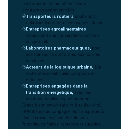
performantes et adaptées à leurs
contraintes opérationnelles :
Transporteurs routiers
souhaitant
optimiser leurs tournées longue distance.
Entreprises agroalimentaires
nécessitant une conservation optimale
des produits.
Laboratoires pharmaceutiques,
pour
des transports conformes aux normes
sanitaires.
Acteurs de la logistique urbaine,
à la
recherche de véhicules compacts et
efficaces.
Entreprises engagées dans la
transition énergétique,
avec des
solutions à faible impact carbone.
Grâce à son savoir-faire et à sa flexibilité,
SOR Iberica accompagne les transporteurs
dans la mise en place de solutions
frigorifiques fiables, rentables et durables.