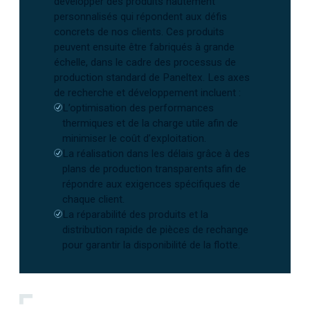
développer des produits hautement
personnalisés qui répondent aux défis
concrets de nos clients. Ces produits
peuvent ensuite être fabriqués à grande
échelle, dans le cadre des processus de
production standard de Paneltex. Les axes
de recherche et développement incluent :
L’optimisation des performances
thermiques et de la charge utile afin de
minimiser le coût d’exploitation.
La réalisation dans les délais grâce à des
plans de production transparents afin de
répondre aux exigences spécifiques de
chaque client.
La réparabilité des produits et la
distribution rapide de pièces de rechange
pour garantir la disponibilité de la flotte.