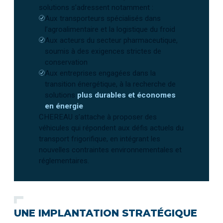
solutions s’adressent notamment :
Aux transporteurs spécialisés dans
l’agroalimentaire et la logistique du froid
Aux acteurs du secteur pharmaceutique,
soumis à des exigences strictes de
conservation
Aux entreprises engagées dans la
transition énergétique, à la recherche de
solutions
plus durables et économes
en énergie
CHEREAU s’attache à proposer des
véhicules qui répondent aux défis actuels du
transport frigorifique, en intégrant les
nouvelles contraintes environnementales et
réglementaires.
UNE IMPLANTATION STRATÉGIQUE